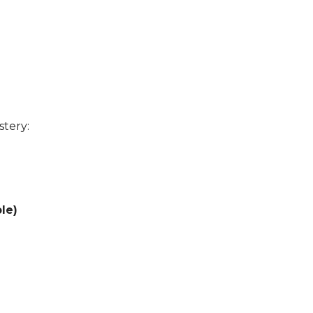
stery:
le)