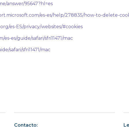
ome/answer/95647?hl=es
ort.microsoft.com/es-es/help/278835/how-to-delete-cooki
.org/es-ES/privacy/websites/#cookies
/es-es/guide/safari/sfri11471/mac
de/safari/sfri11471/mac
Contacto:
Le