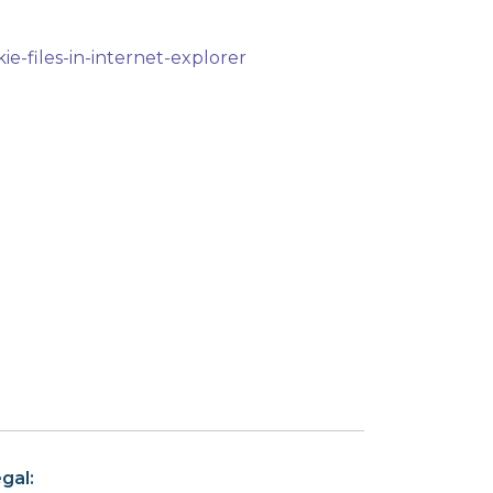
e-files-in-internet-explorer
gal: