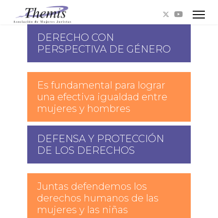
DERECHO CON
PERSPECTIVA DE GÉNERO
Es fundamental para lograr
una efectiva igualdad entre
mujeres y hombres
DEFENSA Y PROTECCIÓN
DE LOS DERECHOS
Juntas defendemos los
derechos humanos de las
mujeres y las niñas